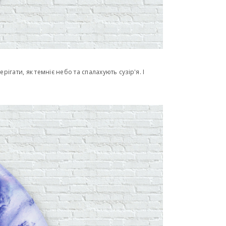
гати, як темніє небо та спалахують сузір'я. І