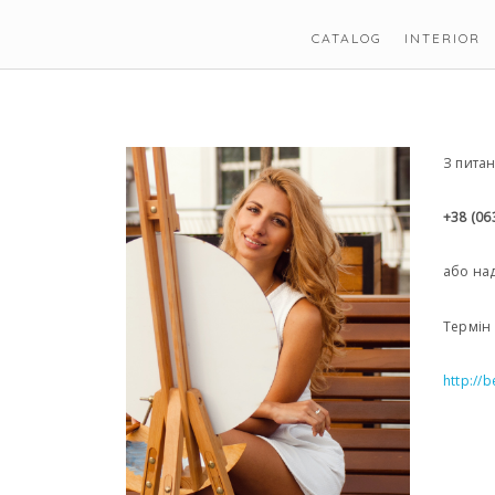
CATALOG
INTERIOR
З пита
+38 (06
або на
Термін 
http://