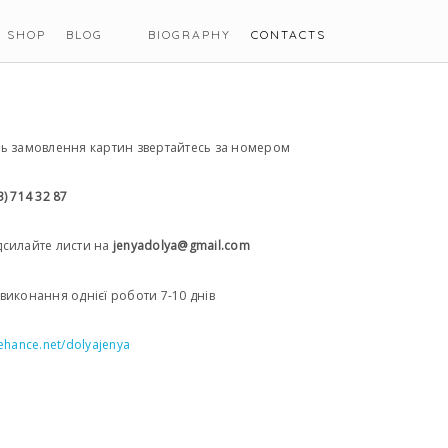
SHOP
BLOG
BIOGRAPHY
CONTACTS
нь замовлення картин звертайтесь за номером
3) 714 32 87
дсилайте листи на
jenyadolya@gmail.com
виконання однієї роботи 7-10 днів
behance.net/dolyajenya