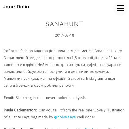
Jane Dolia
SANAHUNT
2017-03-18
Робота з fashion-ілюстрацією почалася для мене в Sanahunt Luxury
Department Store, де я пропрацювала 1,5 року з digital для PR та e-
commerce відділів. Неймовірно красиві сумки, туфлі, аксесуари не
залишили байдужою та послужили відмінними моделями.
Малюнки публікувалися на офіційній сторінці Instagram, з якої
світові бренди згодом робили репости.
Fendi
: Sketching in class never looked so stylish.
Paula Cademartori
: Can you tell it from the real one? Lovely illustration
of a Petite Faye bag made by
@dolyajenya
Well done!