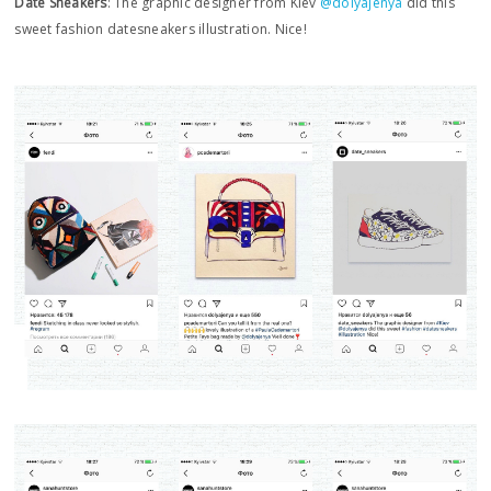
Date Sneakers
: The graphic designer from Kiev
@dolyajenya
did this
sweet fashion datesneakers illustration. Nice!